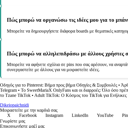
Πώς μπορώ να οργανώσω τις ιδέες μου για το μπάνιο
Μπορείτε να δημιουργήσετε διάφορα boards με θεματικές κατηγορ
Πώς μπορώ να αλληλεπιδράσω με άλλους χρήστες σχετ
Μπορείτε να αφήνετε σχόλια σε pins που σας αρέσουν, να αναρτάτ
συνεργαστείτε με άλλους για να μοιραστείτε ιδέες.
Οδηγός για το Pinterest: Βήμα προς βήμα Οδηγίες & Συμβουλές
•
Άρθ
Telegram
•
Το SweetMariaX OnlyFans και οι διαρροές: Όλο όσο πρέπ
το Tzane TikTok
•
Adult TikTok: Ο Κόσμος του TikTok για Ενήλικες
Dikeiopaichnidi
Μοιραστείτε με την καρδιά σας
X
Facebook
Instagram
LinkedIn
YouTube
Pin
Γνωρίστε μας
Επικοινωνήστε μαζί μας