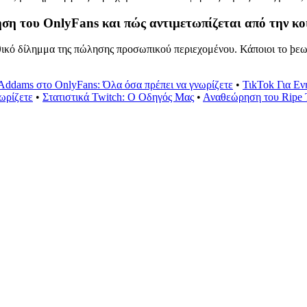
ρήση του OnlyFans και πώς αντιμετωπίζεται από την κο
θικό δίλημμα της πώλησης προσωπικού περιεχομένου. Κάποιοι το ϸεω
Addams στο OnlyFans: Όλα όσα πρέπει να γνωρίζετε
•
ΤιkTok Για Εν
ωρίζετε
•
Στατιστικά Twitch: Ο Οδηγός Μας
•
Αναθεώρηση του Ripe T