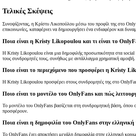
Τελικές Σκέψεις
Συνοψίζοντας, η Κρίστυ Λικοπούλου μέσω του προφίλ της στο OnlyF
επικοινωνίες, καταφέρνει να δημιουργήσει ένα ενδιαφέρον και δυν
Ποια είναι η Kristy Likopoulou και τι είναι το OnlyF
Η Kristy Likopoulou είναι μια δημοφιλής προσωπικότητα στα social
τους συνδρομητές τους, συνήθως με αντάλλαγμα χρηματική αμοιβή.
Ποιο είναι το περιεχόμενο που προσφέρει η Kristy L
Η Kristy Likopoulou προσφέρει στους συνδρομητές της στο OnlyF
Ποιο είναι το μοντέλο του OnlyFans και πώς λειτουργ
Το μοντέλο του OnlyFans βασίζεται στη συνδρομητική βάση, όπου 
προσφέρουν.
Ποια είναι η δημοφιλία του OnlyFans στην ελληνική κ
Το OnlyFans έχει αποκτήσει μεγάλη δημοφιλία στην ελληνική κοινων