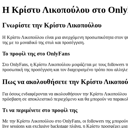
Η Κρίστυ Λικοπούλου στο Onl
Γνωρίστε την Κρίστυ Λικοπούλου
Η Κρίστυ Λικοπούλου είναι μια ανερχόμενη προσωπικότητα στον ψη
της με το μοναδικό της στυλ και προσέγγιση.
Το προφίλ της στο OnlyFans
Στο OnlyFans, η Κρίστυ Λικοπούλου μοιράζεται με τους followers τ
προσωπική της προσέγγιση και τον διαχειρισμένο τρόπο που αλληλεπι
Πως να ακολουθήσετε την Κρίστυ Λικοπο
Για όσους ενδιαφέρονται να ακολουθήσουν την Κρίστυ Λικοπούλου στ
πρόσβαση σε αποκλειστικό περιεχόμενο και θα μπορούν να παρακολο
Τι να περιμένετε στο προφίλ της
Με την Κρίστυ Λικοπούλου στο OnlyFans, οι followers της μπορούν
live sessions και exclusive backstage πλάνα, η Κρίστυ προσφέρει μ