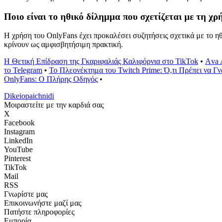
Ποιο είναι το ηθικό δίλημμα που σχετίζεται με τη χ
Η χρήση του OnlyFans έχει προκαλέσει συζητήσεις σχετικά με το η
κρίνουν ως αμφισβητήσιμη πρακτική.
Η Θετική Επίδραση της Γκαριφαλιάς Καλιφόρνια στο TikTok
•
Αva 
το Telegram
•
Το Πλεονέκτημα του Twitch Prime: Ό,τι Πρέπει να Γν
OnlyFans: Ο Πλήρης Οδηγός
•
Dikeiopaichnidi
Μοιραστείτε με την καρδιά σας
X
Facebook
Instagram
LinkedIn
YouTube
Pinterest
TikTok
Mail
RSS
Γνωρίστε μας
Επικοινωνήστε μαζί μας
Πατήστε πληροφορίες
Εμπορία