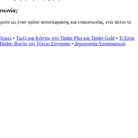
ινωνία;
ρούν ως έναν τρόπο αυτοεκφρασης και επικοινωνίας, ενώ άλλοι το
ήλικες
•
Τιμές και Κόστος στο Tinder Plus και Tinder Gold
•
Τι Είναι
inder: Βρείτε τον Τέλειο Σύντροφο
•
Δημιουργία Λογαριασμού