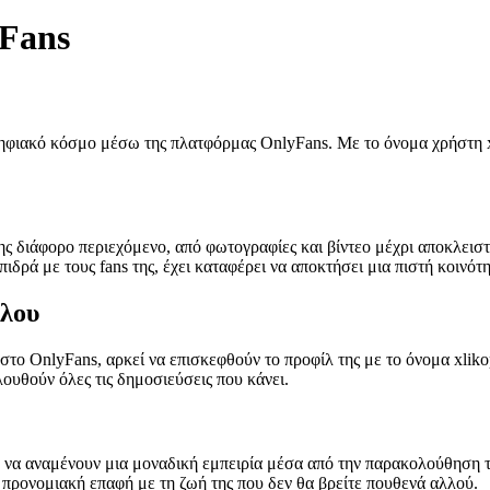
yFans
φιακό κόσμο μέσω της πλατφόρμας OnlyFans. Με το όνομα χρήστη xl
ης διάφορο περιεχόμενο, από φωτογραφίες και βίντεο μέχρι αποκλειστ
δρά με τους fans της, έχει καταφέρει να αποκτήσει μια πιστή κοινότ
ύλου
ο OnlyFans, αρκεί να επισκεφθούν το προφίλ της με το όνομα xlikop
υθούν όλες τις δημοσιεύσεις που κάνει.
 να αναμένουν μια μοναδική εμπειρία μέσα από την παρακολούθηση το
ια προνομιακή επαφή με τη ζωή της που δεν θα βρείτε πουθενά αλλού.