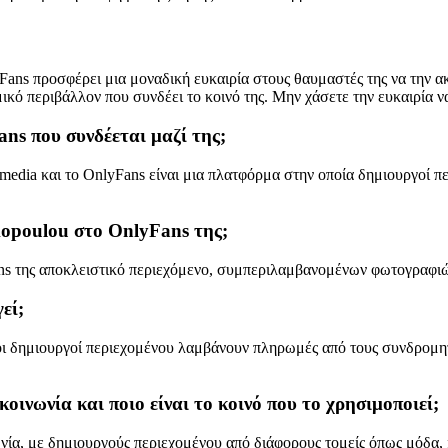
ans προσφέρει μια μοναδική ευκαιρία στους θαυμαστές της να την α
αμικό περιβάλλον που συνδέει το κοινό της. Μην χάσετε την ευκαιρί
ans που συνδέεται μαζί της;
 media και το OnlyFans είναι μια πλατφόρμα στην οποία δημιουργοί 
ikopoulou στο OnlyFans της;
ans της αποκλειστικό περιεχόμενο, συμπεριλαμβανομένων φωτογραφιώ
εί;
οι δημιουργοί περιεχομένου λαμβάνουν πληρωμές από τους συνδρομητ
οινωνία και ποιο είναι το κοινό που το χρησιμοποιεί;
ία, με δημιουργούς περιεχομένου από διάφορους τομείς όπως μόδα, f