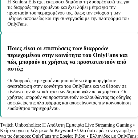
Η Seniora Elis έχει εκφράσει δημόσια τη δυσαρέσκειά της για
τις διαρροές περιεχομένου και έχει λάβει μέτρα για την
προστασία του περιεχομένου της, όπως την ενίσχυση των
μέτρων ασφαλείας και την συνεργασία με την πλατφόρμα του
OnlyFans.
Ποιες είναι οι επιπτώσεις των διαρροών
περιεχομένου στην κοινότητα του OnlyFans και
πώς μπορούν οι χρήστες να προστατευτούν από
αυτές;
Οι διαρροές περιεχομένου μπορούν να δημιουργήσουν
αναστάτωση στην κοινότητα του OnlyFans και να θέσουν σε
κίνδυνο την ιδιωτικότητα των δημιουργών περιεχομένου. Οι
χρήστες μπορούν να προστατευτούν ακολουθώντας τις οδηγίες
ασφαλείας της πλατφόρμας και αποφεύγοντας την κοινοποίηση
ευαίσθητου περιεχομένου.
Twitch Unboxholics: Η Απόλυτη Εμπειρία Live Streaming Gaming
•
Κείμενο για τη λέξη-κλειδί Keyword
•
Όλα όσα πρέπει να γνωρίζετε
για τις διαρροές OnlyFans της Σοφίας Ρίζου
•
Ελληνίδες με OnlyFans: