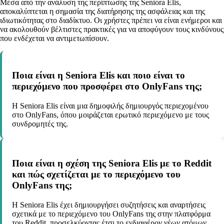
Μέσα από την ανάλυση της περίπτωσης της Seniora Elis,
αποκαλύπτεται η σημασία της διατήρησης της ασφάλειας και της
ιδιωτικότητας στο διαδίκτυο. Οι χρήστες πρέπει να είναι ενήμεροι και
να ακολουθούν βέλτιστες πρακτικές για να αποφύγουν τους κινδύνους
που ενδέχεται να αντιμετωπίσουν.
Ποια είναι η Seniora Elis και ποιο είναι το
περιεχόμενο που προσφέρει στο OnlyFans της;
Η Seniora Elis είναι μια δημοφιλής δημιουργός περιεχομένου
στο OnlyFans, όπου μοιράζεται ερωτικό περιεχόμενο με τους
συνδρομητές της.
Ποια είναι η σχέση της Seniora Elis με το Reddit
και πώς σχετίζεται με το περιεχόμενο του
OnlyFans της;
Η Seniora Elis έχει δημιουργήσει συζητήσεις και αναρτήσεις
σχετικά με το περιεχόμενο του OnlyFans της στην πλατφόρμα
του Reddit, προσελκύοντας έτσι το ενδιαφέρον νέων ατόμων.