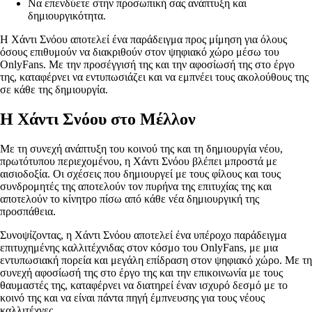
Να επενδύετε στην προσωπική σας ανάπτυξη και
δημιουργικότητα.
Η Χάντι Σνόου αποτελεί ένα παράδειγμα προς μίμηση για όλους
όσους επιθυμούν να διακριθούν στον ψηφιακό χώρο μέσω του
OnlyFans. Με την προσέγγισή της και την αφοσίωσή της στο έργο
της, καταφέρνει να εντυπωσιάζει και να εμπνέει τους ακολούθους της
σε κάθε της δημιουργία.
Η Χάντι Σνόου στο Μέλλον
Με τη συνεχή ανάπτυξη του κοινού της και τη δημιουργία νέου,
πρωτότυπου περιεχομένου, η Χάντι Σνόου βλέπει μπροστά με
αισιοδοξία. Οι σχέσεις που δημιουργεί με τους φίλους και τους
συνδρομητές της αποτελούν τον πυρήνα της επιτυχίας της και
αποτελούν το κίνητρο πίσω από κάθε νέα δημιουργική της
προσπάθεια.
Συνοψίζοντας, η Χάντι Σνόου αποτελεί ένα υπέροχο παράδειγμα
επιτυχημένης καλλιτέχνιδας στον κόσμο του OnlyFans, με μια
εντυπωσιακή πορεία και μεγάλη επίδραση στον ψηφιακό χώρο. Με τη
συνεχή αφοσίωσή της στο έργο της και την επικοινωνία με τους
θαυμαστές της, καταφέρνει να διατηρεί έναν ισχυρό δεσμό με το
κοινό της και να είναι πάντα πηγή έμπνευσης για τους νέους
καλλιτέχνες.