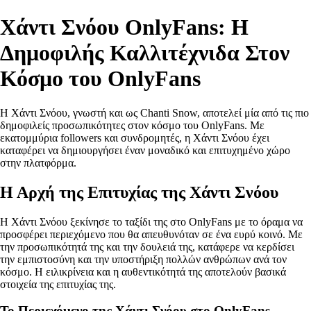
Χάντι Σνόου OnlyFans: Η
Δημοφιλής Καλλιτέχνιδα Στον
Κόσμο του OnlyFans
Η Χάντι Σνόου, γνωστή και ως Chanti Snow, αποτελεί μία από τις πιο
δημοφιλείς προσωπικότητες στον κόσμο του OnlyFans. Με
εκατομμύρια followers και συνδρομητές, η Χάντι Σνόου έχει
καταφέρει να δημιουργήσει έναν μοναδικό και επιτυχημένο χώρο
στην πλατφόρμα.
Η Αρχή της Επιτυχίας της Χάντι Σνόου
Η Χάντι Σνόου ξεκίνησε το ταξίδι της στο OnlyFans με το όραμα να
προσφέρει περιεχόμενο που θα απευθυνόταν σε ένα ευρύ κοινό. Με
την προσωπικότητά της και την δουλειά της, κατάφερε να κερδίσει
την εμπιστοσύνη και την υποστήριξη πολλών ανθρώπων ανά τον
κόσμο. Η ειλικρίνεια και η αυθεντικότητά της αποτελούν βασικά
στοιχεία της επιτυχίας της.
Το Περιεχόμενο της Χάντι Σνόου στο OnlyFans