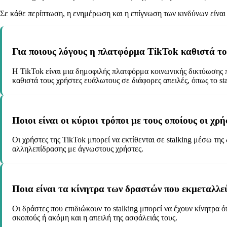
Σε κάθε περίπτωση, η ενημέρωση και η επίγνωση των κινδύνων είναι 
Για ποιους λόγους η πλατφόρμα TikTok καθιστά του
Η TikTok είναι μια δημοφιλής πλατφόρμα κοινωνικής δικτύωσης π
καθιστά τους χρήστες ευάλωτους σε διάφορες απειλές, όπως το stal
Ποιοι είναι οι κύριοι τρόποι με τους οποίους οι χρ
Οι χρήστες της TikTok μπορεί να εκτίθενται σε stalking μέσω τ
αλληλεπίδρασης με άγνωστους χρήστες.
Ποια είναι τα κίνητρα των δραστών που εκμεταλλε
Οι δράστες που επιδιώκουν το stalking μπορεί να έχουν κίνητ
σκοπούς ή ακόμη και η απειλή της ασφάλειάς τους.