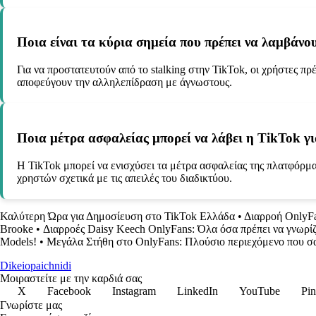
Ποια είναι τα κύρια σημεία που πρέπει να λαμβάνο
Για να προστατευτούν από το stalking στην TikTok, οι χρήστες π
αποφεύγουν την αλληλεπίδραση με άγνωστους.
Ποια μέτρα ασφαλείας μπορεί να λάβει η TikTok για
Η TikTok μπορεί να ενισχύσει τα μέτρα ασφαλείας της πλατφόρμ
χρηστών σχετικά με τις απειλές του διαδικτύου.
Καλύτερη Ώρα για Δημοσίευση στο TikTok Ελλάδα
•
Διαρροή OnlyFa
Brooke
•
Διαρροές Daisy Keech OnlyFans: Όλα όσα πρέπει να γνωρί
Models!
•
Μεγάλα Στήθη στο OnlyFans: Πλούσιο περιεχόμενο που σα
Dikeiopaichnidi
Μοιραστείτε με την καρδιά σας
X
Facebook
Instagram
LinkedIn
YouTube
Pin
Γνωρίστε μας