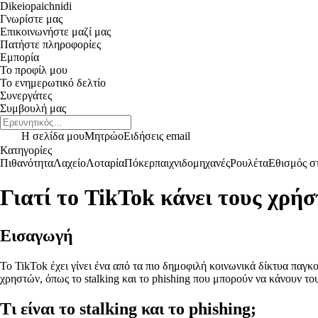
Dikeiopaichnidi
Γνωρίστε μας
Επικοινωνήστε μαζί μας
Πατήστε πληροφορίες
Εμπορία
Το προφίλ μου
Το ενημερωτικό δελτίο
Συνεργάτες
Συμβουλή μας
Η σελίδα μου
Μητρώο
Ειδήσεις email
Κατηγορίες
Πιθανότητα
Λαχείο
Λοταρία
Πόκερ
παιχνιδομηχανές
Ρουλέτα
Εθισμός στ
Γιατί το TikTok κάνει τους χρήσ
Εισαγωγή
Το TikTok έχει γίνει ένα από τα πιο δημοφιλή κοινωνικά δίκτυα παγ
χρηστών, όπως το stalking και το phishing που μπορούν να κάνουν τ
Τι είναι το stalking και το phishing;