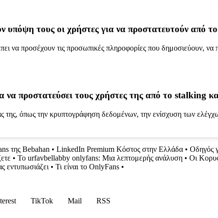
υν υπόψη τους οι χρήστες για να προστατευτούν από το
ρέπει να προσέχουν τις προσωπικές πληροφορίες που δημοσιεύουν, να
 να προστατεύσει τους χρήστες της από το stalking κα
ας της, όπως την κρυπτογράφηση δεδομένων, την ενίσχυση των ελέγ
ns της Bebahan
•
LinkedIn Premium Κόστος στην Ελλάδα
•
Οδηγός γ
ζετε
•
Το urfavbellabby onlyfans: Μια λεπτομερής ανάλυση
•
Οι Κορυφ
ς εντυπωσιάζει
•
Τι είναι το OnlyFans
•
terest
TikTok
Mail
RSS