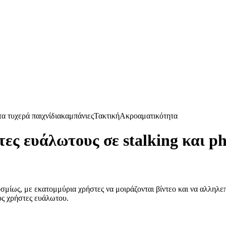
α τυχερά παιχνίδια
καμπάνιες
Τακτική
Ακροαματικότητα
τες ευάλωτους σε stalking και ph
κοσμίως, με εκατομμύρια χρήστες να μοιράζονται βίντεο και να αλλη
ους χρήστες ευάλωτου.