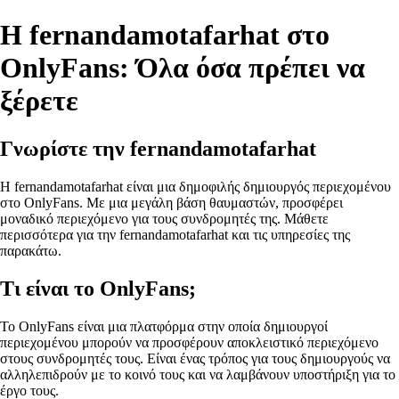
Η fernandamotafarhat στο
OnlyFans: Όλα όσα πρέπει να
ξέρετε
Γνωρίστε την fernandamotafarhat
Η fernandamotafarhat είναι μια δημοφιλής δημιουργός περιεχομένου
στο OnlyFans. Με μια μεγάλη βάση θαυμαστών, προσφέρει
μοναδικό περιεχόμενο για τους συνδρομητές της. Μάθετε
περισσότερα για την fernandamotafarhat και τις υπηρεσίες της
παρακάτω.
Τι είναι το OnlyFans;
To OnlyFans είναι μια πλατφόρμα στην οποία δημιουργοί
περιεχομένου μπορούν να προσφέρουν αποκλειστικό περιεχόμενο
στους συνδρομητές τους. Είναι ένας τρόπος για τους δημιουργούς να
αλληλεπιδρούν με το κοινό τους και να λαμβάνουν υποστήριξη για το
έργο τους.