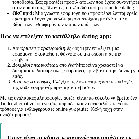
τοποθεσία. Σας εμφανίζει προφίλ ατόμων που έχετε συναντήσει
στον δρόμο σας, δίνοντας μια νέα διάσταση στο online dating.
OkCupid:
Μια γνωστή εφαρμογή που προσφέρει λεπτομερείς
ερωτηματολόγια για καλύτερη αντιστοίχιση με άλλα μέλη
βάσει των ενδιαφερόντων και των απόψεων.
Πώς να επιλέξετε το κατάλληλο dating app:
Καθορίστε τις προτεραιότητές σας:
Πριν επιλέξετε μια
εφαρμογή, σκεφτείτε τι ψάχνετε σε μια σχέση ή σε μια
εφήβεια.
Δοκιμάστε περισσότερα από ένα:
Μπορεί να χρειαστεί να
δοκιμάσετε διαφορετικές εφαρμογές πριν βρείτε την ιδανική για
εσάς.
Δείτε τις λειτουργίες:
Ελέγξτε τις δυνατότητες και τις επιλογές
της κάθε εφαρμογής πριν την κατεβάσετε.
Με τις αναλυτικές πληροφορίες αυτές, είναι πιο εύκολο να βρείτε ένα
Tinder alternative που να σας ταιριάζει και να ανακαλύψετε νέους
τρόπους για ενδιαφέρουσες online γνωριμίες. Καλή τύχη στην
αναζήτησή σας!
Ποιες είναι οι κύριες εφαρμογές που μοιάζουν με