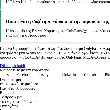
Η Έλενα Καμπέρη απευθύνεται σε ακολούθους που ενδιαφέρονται
Ποια είναι η συζήτηση γύρω από την παρουσία τη
Η παρουσία της Έλενας Καμπέρη στο OnlyFans έχει προκαλέσει συ
επίδρασή της στους νέους.
Πώς να δημιουργήσετε έναν εξελιγμένο λογαριασμό OnlyFans
•
Αγορ
κατεβάσετε βίντεο από το LinkedIn
•
Βιβλιοθήκη Διαφημίσεων TikTok
προσέγγιση
•
Τζούλια Αλεξανδράτου στο OnlyFans: Μια Αναλυτική 
Dikeiopaichnidi
Μοιραστείτε με την καρδιά σας
X
Facebook
Instagram
LinkedIn
YouTube
Pin
Γνωρίστε μας
Επικοινωνήστε μαζί μας
Πατήστε πληροφορίες
Εμπορία
Το προφίλ μου
Το ενημερωτικό δελτίο
Συνεργάτες