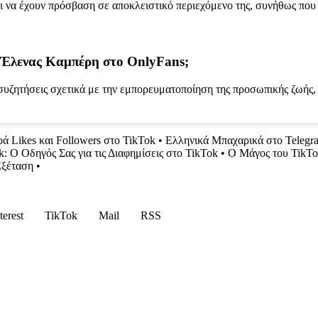
 να έχουν πρόσβαση σε αποκλειστικό περιεχόμενο της, συνήθως που 
ς Έλενας Καμπέρη στο OnlyFans;
ζητήσεις σχετικά με την εμπορευματοποίηση της προσωπικής ζωής, τ
ά Likes και Followers στο TikTok
•
Ελληνικά Μπαχαρικά στο Telegr
: Ο Οδηγός Σας για τις Διαφημίσεις στο TikTok
•
Ο Μάγος του TikTo
Εξέταση
•
terest
TikTok
Mail
RSS