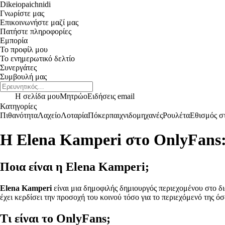
Dikeiopaichnidi
Γνωρίστε μας
Επικοινωνήστε μαζί μας
Πατήστε πληροφορίες
Εμπορία
Το προφίλ μου
Το ενημερωτικό δελτίο
Συνεργάτες
Συμβουλή μας
Η σελίδα μου
Μητρώο
Ειδήσεις email
Κατηγορίες
Πιθανότητα
Λαχείο
Λοταρία
Πόκερ
παιχνιδομηχανές
Ρουλέτα
Εθισμός στ
Η Elena Kamperi στο OnlyFans:
Ποια είναι η Elena Kamperi;
Elena Kamperi
είναι μια δημοφιλής δημιουργός περιεχομένου στο δ
έχει κερδίσει την προσοχή του κοινού τόσο για το περιεχόμενό της ό
Τι είναι το OnlyFans;