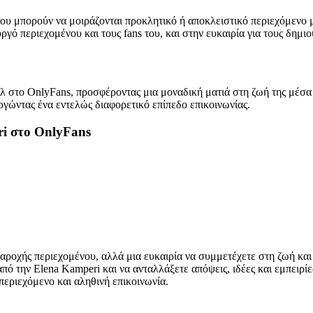
ου μπορούν να μοιράζονται προκλητικό ή αποκλειστικό περιεχόμενο μ
γό περιεχομένου και τους fans του, και στην ευκαιρία για τους δημ
ίλ στο OnlyFans, προσφέροντας μια μοναδική ματιά στη ζωή της μέσα
ργώντας ένα εντελώς διαφορετικό επίπεδο επικοινωνίας.
ri στο OnlyFans
ροχής περιεχομένου, αλλά μια ευκαιρία να συμμετέχετε στη ζωή και
πό την Elena Kamperi και να ανταλλάξετε απόψεις, ιδέες και εμπειρί
εριεχόμενο και αληθινή επικοινωνία.