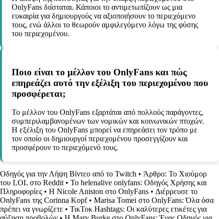
OnlyFans διίσταται. Κάποιοι το αντιμετωπίζουν ως μια
ευκαιρία για δημιουργούς να αξιοποιήσουν το περιεχόμενο
τους, ενώ άλλοι το θεωρούν αμφιλεγόμενο λόγω της φύσης
του περιεχομένου.
Ποιο είναι το μέλλον του OnlyFans και πώς
επηρεάζει αυτό την εξέλιξη του περιεχομένου που
προσφέρεται;
Το μέλλον του OnlyFans εξαρτάται από πολλούς παράγοντες,
συμπεριλαμβανομένων των νομικών και κοινωνικών πτυχών.
Η εξέλιξη του OnlyFans μπορεί να επηρεάσει τον τρόπο με
τον οποίο οι δημιουργοί περιεχομένου προσεγγίζουν και
προσφέρουν το περιεχόμενό τους.
Οδηγός για την Λήψη Βίντεο από το Twitch
•
Άρθρο: Το Χιούμορ
του LOL στο Reddit
•
Το helenalive onlyfans: Οδηγός Χρήσης και
Πληροφορίες
•
Η Nicole Aniston στο OnlyFans
•
Διέρρευσε το
OnlyFans της Corinna Kopf
•
Marisa Tomei στο OnlyFans: Όλα όσα
πρέπει να γνωρίζετε
•
ΤικΤοκ Hashtags: Οι καλύτερες ετικέτες για
αύξηση προβολών
•
Η Mary Burke στο OnlyFans: Ένας Οδηγός για