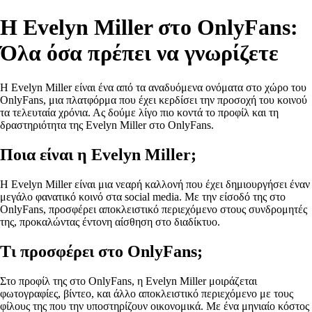
Η Εvelyn Miller στο OnlyFans:
Όλα όσα πρέπει να γνωρίζετε
Η Evelyn Miller είναι ένα από τα αναδυόμενα ονόματα στο χώρο του
OnlyFans, μια πλατφόρμα που έχει κερδίσει την προσοχή του κοινού
τα τελευταία χρόνια. Ας δούμε λίγο πιο κοντά το προφίλ και τη
δραστηριότητα της Evelyn Miller στο OnlyFans.
Ποια είναι η Evelyn Miller;
Η Evelyn Miller είναι μια νεαρή καλλονή που έχει δημιουργήσει έναν
μεγάλο φανατικό κοινό στα social media. Με την είσοδό της στο
OnlyFans, προσφέρει αποκλειστικό περιεχόμενο στους συνδρομητές
της, προκαλώντας έντονη αίσθηση στο διαδίκτυο.
Τι προσφέρει στο OnlyFans;
Στο προφίλ της στο OnlyFans, η Evelyn Miller μοιράζεται
φωτογραφίες, βίντεο, και άλλο αποκλειστικό περιεχόμενο με τους
φίλους της που την υποστηρίζουν οικονομικά. Με ένα μηνιαίο κόστος