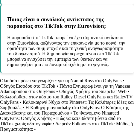
Ποιος είναι ο συνολικός αντίκτυπος της
παρουσίας στο TikTok στην Eurovision;
Η παρουσία στο TikTok μπορεί να έχει σημαντικό αντίκτυπο
στην Eurovision, αυξάνοντας την επικοινωνία με το κοινό, την
ορατότητα των συμμετοχών και τη γενική αναγνωρισιμότητα
του διαγωνισμού. Η δημιουργία περιεχομένου στο TikTok
μπορεί να ενισχύσει την εμπειρία των θεατών και να
δημιουργήσει μια πιο δυναμική σχέση με το γεγονός.
Όλα όσα πρέπει να γνωρίζετε για τη Naomi Ross στο OnlyFans
•
Οδηγός Εισόδου στο TikTok
•
Πάντα Ενημερωμένοι για τη Vanessa
Adamopoulou στο OnlyFans
•
Οδηγός Χρήσης του Snapchat Web
•
Καλωσήρθατε στον κόσμο του Railey Diesel OnlyFans και RaileyTV
OnlyFans
•
Καλοκαιρινά Νύχια στο Pinterest: Τις Καλύτερες Ιδέες και
Συμβουλές
•
Η Καθηγήτριαyourbaby στο OnlyFans: Ο Κόσμος της
Διασκέδασης και του Περιεχομένου
•
Το Φαινόμενο Ninareed
OnlyFans: Οδηγός Χρήσης
•
Πώς να κατεβάσετε βίντεο από το
TikTok χωρίς υδατογραφία
•
Δωρεάν Followers στο TikTok: Μύθος ή
Πραγματικότητα;
•