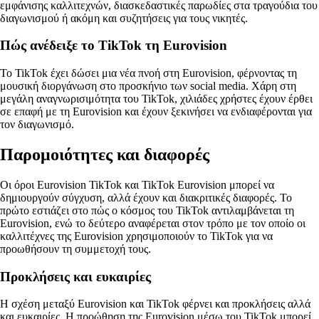
εμφάνισης καλλιτεχνών, διασκεδαστικές παρωδίες στα τραγούδια του
διαγωνισμού ή ακόμη και συζητήσεις για τους νικητές.
Πώς ανέδειξε το TikTok τη Eurovision
Το TikTok έχει δώσει μια νέα πνοή στη Eurovision, φέρνοντας τη
μουσική διοργάνωση στο προσκήνιο των social media. Χάρη στη
μεγάλη αναγνωρισιμότητα του TikTok, χιλιάδες χρήστες έχουν έρθει
σε επαφή με τη Eurovision και έχουν ξεκινήσει να ενδιαφέρονται για
τον διαγωνισμό.
Παρομοιότητες και διαφορές
Οι όροι Eurovision TikTok και TikTok Eurovision μπορεί να
δημιουργούν σύγχυση, αλλά έχουν και διακριτικές διαφορές. Το
πρώτο εστιάζει στο πώς ο κόσμος του TikTok αντιλαμβάνεται τη
Eurovision, ενώ το δεύτερο αναφέρεται στον τρόπο με τον οποίο οι
καλλιτέχνες της Eurovision χρησιμοποιούν το TikTok για να
προωθήσουν τη συμμετοχή τους.
Προκλήσεις και ευκαιρίες
Η σχέση μεταξύ Eurovision και TikTok φέρνει και προκλήσεις αλλά
και ευκαιρίες. Η προώθηση της Eurovision μέσω του TikTok μπορεί