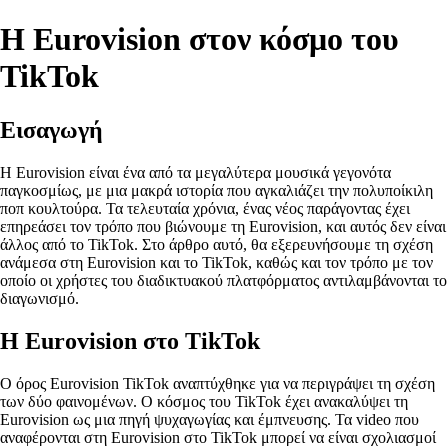
Η Eurovision στον κόσμο του
TikTok
Εισαγωγή
Η Eurovision είναι ένα από τα μεγαλύτερα μουσικά γεγονότα
παγκοσμίως, με μια μακρά ιστορία που αγκαλιάζει την πολυποίκιλη
ποπ κουλτούρα. Τα τελευταία χρόνια, ένας νέος παράγοντας έχει
επηρεάσει τον τρόπο που βιώνουμε τη Eurovision, και αυτός δεν είναι
άλλος από το TikTok. Στο άρθρο αυτό, θα εξερευνήσουμε τη σχέση
ανάμεσα στη Eurovision και το TikTok, καθώς και τον τρόπο με τον
οποίο οι χρήστες του διαδικτυακού πλατφόρματος αντιλαμβάνονται το
διαγωνισμό.
Η Eurovision στο TikTok
Ο όρος Eurovision TikTok αναπτύχθηκε για να περιγράψει τη σχέση
των δύο φαινομένων. Ο κόσμος του TikTok έχει ανακαλύψει τη
Eurovision ως μια πηγή ψυχαγωγίας και έμπνευσης. Τα video που
αναφέρονται στη Eurovision στο TikTok μπορεί να είναι σχολιασμοί