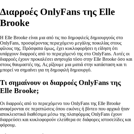
Διαρροές OnlyFans της Elle
Brooke
Η Elle Brooke είναι μια από τις πιο δημοφιλείς δημιουργούς στο
OnlyFans, προσφέροντας περιεχόμενο μεγάλης ποικιλίας στους
φίλους της. Πρόσφατα όμως, έχει κυκλοφορήσει η είδηση ότι
υπάρχουν διαρροές από το περιεχόμενό της στο OnlyFans. Αυτές οι
διαρροές έχουν προκαλέσει ανησυχία τόσο στην Elle Brooke όσο και
στους θαυμαστές της. Ας ρίξουμε μια ματιά στην κατάσταση και τι
μπορεί να σημαίνει για τη δημοφιλή δημιουργό.
Τι σημαίνουν οι διαρροές OnlyFans της
Elle Brooke;
Οι διαρροές από το περιεχόμενο του OnlyFans της Elle Brooke
αναφέρονται σε περιπτώσεις όπου εικόνες ή βίντεο που αρχικά ήταν
αποκλειστικά διαθέσιμα μέσω της πλατφόρμας OnlyFans έχουν
διαρρεύσει και κυκλοφορούν ελεύθερα σε διάφορες ιστοσελίδες και
φόρουμ.