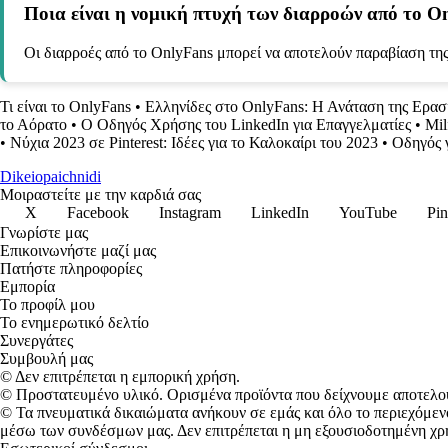
Ποια είναι η νομική πτυχή των διαρροών από το O
Οι διαρροές από το OnlyFans μπορεί να αποτελούν παραβίαση της 
Τι είναι το OnlyFans
•
Ελληνίδες στο OnlyFans: Η Ανάταση της Ερασ
το Αόρατο
•
Ο Οδηγός Χρήσης του LinkedIn για Επαγγελματίες
•
Μil
•
Νύχια 2023 σε Pinterest: Ιδέες για το Καλοκαίρι του 2023
•
Οδηγός 
Dikeiopaichnidi
Μοιραστείτε με την καρδιά σας
X
Facebook
Instagram
LinkedIn
YouTube
Pin
Γνωρίστε μας
Επικοινωνήστε μαζί μας
Πατήστε πληροφορίες
Εμπορία
Το προφίλ μου
Το ενημερωτικό δελτίο
Συνεργάτες
Συμβουλή μας
© Δεν επιτρέπεται η εμπορική χρήση.
© Προστατευμένο υλικό. Ορισμένα προϊόντα που δείχνουμε αποτελο
© Τα πνευματικά δικαιώματα ανήκουν σε εμάς και όλο το περιεχόμεν
μέσω των συνδέσμων μας. Δεν επιτρέπεται η μη εξουσιοδοτημένη χρ