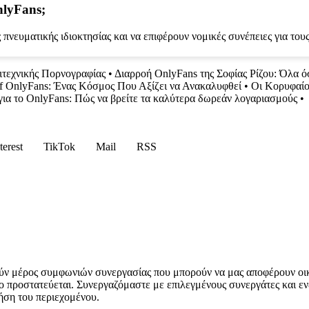
nlyFans;
πνευματικής ιδιοκτησίας και να επιφέρουν νομικές συνέπειες για τους
ιτεχνικής Πορνογραφίας
•
Διαρροή OnlyFans της Σοφίας Ρίζου: Όλα ό
f OnlyFans: Ένας Κόσμος Που Αξίζει να Ανακαλυφθεί
•
Οι Κορυφαίο
για το OnlyFans: Πώς να βρείτε τα καλύτερα δωρεάν λογαριασμούς
•
terest
TikTok
Mail
RSS
ύν μέρος συμφωνιών συνεργασίας που μπορούν να μας αποφέρουν οι
ο προστατεύεται. Συνεργαζόμαστε με επιλεγμένους συνεργάτες και εν
ήση του περιεχομένου.