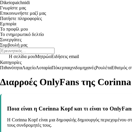
Dikeiopaichnidi
Γνωρίστε μας
Επικοινωνήστε μαζί μας
Πατήστε πληροφορίες
Εμπορία
Το προφίλ μου
Το ενημερωτικό δελτίο
Συνεργάτες
Συμβουλή μας
Η σελίδα μου
Μητρώο
Ειδήσεις email
Κατηγορίες
Πιθανότητα
Λαχείο
Λοταρία
Πόκερ
παιχνιδομηχανές
Ρουλέτα
Εθισμός στ
Διαρροές OnlyFans της Corinna
Ποια είναι η Corinna Kopf και τι είναι το OnlyFan
Η Corinna Kopf είναι μια δημοφιλής δημιουργός περιεχομένου στα
τους συνδρομητές τους.