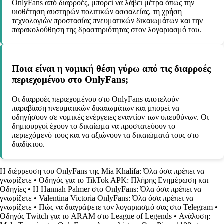
OnlyFans από διαρροές, μπορεί να λάβει μέτρα όπως την
υιοθέτηση αυστηρών πολιτικών ασφαλείας, τη χρήση
τεχνολογιών προστασίας πνευματικών δικαιωμάτων και την
παρακολούθηση της δραστηριότητας στον λογαριασμό του.
Ποια είναι η νομική θέση γύρω από τις διαρροές
περιεχομένου στο OnlyFans;
Οι διαρροές περιεχομένου στο OnlyFans αποτελούν
παραβίαση πνευματικών δικαιωμάτων και μπορεί να
οδηγήσουν σε νομικές ενέργειες εναντίον των υπευθύνων. Οι
δημιουργοί έχουν το δικαίωμα να προστατεύουν το
περιεχόμενό τους και να αξιώνουν τα δικαιώματά τους στο
διαδίκτυο.
Η διέρρευση του OnlyFans της Mia Khalifa: Όλα όσα πρέπει να
γνωρίζετε
•
Οδηγός για το TikTok APK: Πλήρης Ενημέρωση και
Οδηγίες
•
Η Hannah Palmer στο OnlyFans: Όλα όσα πρέπει να
γνωρίζετε
•
Valentina Victoria OnlyFans: Όλα όσα πρέπει να
γνωρίζετε
•
Πώς να διαγράψετε τον λογαριασμό σας στο Telegram
•
Οδηγός Twitch για το ARAM στο League of Legends
•
Ανάλυση: