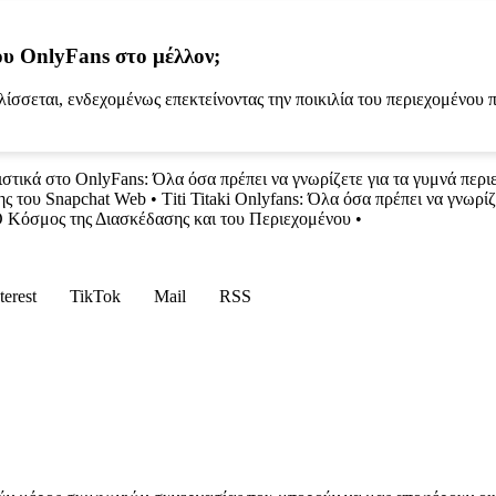
του OnlyFans στο μέλλον;
λίσσεται, ενδεχομένως επεκτείνοντας την ποικιλία του περιεχομένου 
στικά στο OnlyFans: Όλα όσα πρέπει να γνωρίζετε για τα γυμνά περι
ς του Snapchat Web
•
Τiti Titaki Onlyfans: Όλα όσα πρέπει να γνωρί
 Κόσμος της Διασκέδασης και του Περιεχομένου
•
terest
TikTok
Mail
RSS