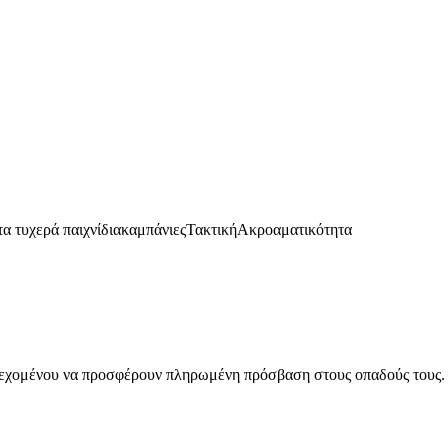
α τυχερά παιχνίδια
καμπάνιες
Τακτική
Ακροαματικότητα
ριεχομένου να προσφέρουν πληρωμένη πρόσβαση στους οπαδούς τους. 