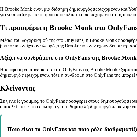
Η Brooke Monk είναι μια διάσημη δημιουργός περιεχομένου και YouT
για να προσφέρει ακόμη πιο αποκαλυπτικό περιεχόμενο στους οπαδού
Τι προσφέρει η Brooke Monk στο OnlyFans
Μέσω του λογαριασμού της στο OnlyFans, η Brooke Monk προσφέρει α
βίντεο που δείχνουν πλευρές της Brooke που δεν έχουν δει οι περισσό
Αξίζει να συνδράμετε στο OnlyFans της Brooke Monk
Η απόφαση να συνδράμετε στο OnlyFans της Brooke Monk εξαρτάται α
δημιουργό περιεχομένου, τότε η συνδρομή στο OnlyFans της μπορεί να
Κλείνοντας
Σε γενικές γραμμές, το OnlyFans προσφέρει στους δημιουργούς περ
αποτελεί μια τέτοια ευκαιρία για τη δημοφιλή δημιουργό περιεχομένο
Ποιο είναι το OnlyFans και ποιο ρόλο διαδραματίζ