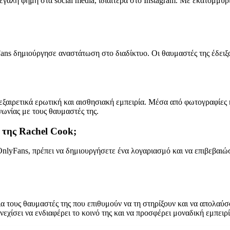
εγάλη φήμη στα social media, ιδιαίτερα στο Instagram. Με εκατομμύρι
ns δημιούργησε αναστάτωση στο διαδίκτυο. Οι θαυμαστές της έδειξ
ξαιρετικά ερωτική και αισθησιακή εμπειρία. Μέσα από φωτογραφίες 
νωνίας με τους θαυμαστές της.
 της Rachel Cook;
nlyFans, πρέπει να δημιουργήσετε ένα λογαριασμό και να επιβεβαιώσ
ια τους θαυμαστές της που επιθυμούν να τη στηρίξουν και να απολαύ
υνεχίσει να ενδιαφέρει το κοινό της και να προσφέρει μοναδική εμπει