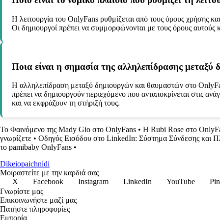
Η λειτουργία του OnlyFans ρυθμίζεται από τους όρους χρήσης και 
Οι δημιουργοί πρέπει να συμμορφώνονται με τους όρους αυτούς κ
Ποια είναι η σημασία της αλληλεπίδρασης μεταξύ 
Η αλληλεπίδραση μεταξύ δημιουργών και θαυμαστών στο OnlyFans 
πρέπει να δημιουργούν περιεχόμενο που ανταποκρίνεται στις ανάγ
και να εκφράζουν τη στήριξή τους.
Το Φαινόμενο της Mady Gio στο OnlyFans
•
Η Rubi Rose στο OnlyFa
γνωρίζετε
•
Οδηγός Εισόδου στο LinkedIn: Σύστημα Σύνδεσης και Π
το pamibaby OnlyFans
•
Dikeiopaichnidi
Μοιραστείτε με την καρδιά σας
X
Facebook
Instagram
LinkedIn
YouTube
Pin
Γνωρίστε μας
Επικοινωνήστε μαζί μας
Πατήστε πληροφορίες
Εμπορία