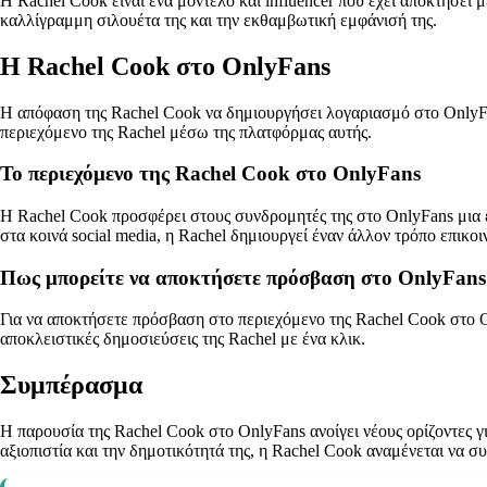
Η Rachel Cook είναι ένα μοντέλο και influencer που έχει αποκτήσει μ
καλλίγραμμη σιλουέτα της και την εκθαμβωτική εμφάνισή της.
Η Rachel Cook στο OnlyFans
Η απόφαση της Rachel Cook να δημιουργήσει λογαριασμό στο OnlyFa
περιεχόμενο της Rachel μέσω της πλατφόρμας αυτής.
Το περιεχόμενο της Rachel Cook στο OnlyFans
Η Rachel Cook προσφέρει στους συνδρομητές της στο OnlyFans μια ε
στα κοινά social media, η Rachel δημιουργεί έναν άλλον τρόπο επικοι
Πως μπορείτε να αποκτήσετε πρόσβαση στο OnlyFans
Για να αποκτήσετε πρόσβαση στο περιεχόμενο της Rachel Cook στο O
αποκλειστικές δημοσιεύσεις της Rachel με ένα κλικ.
Συμπέρασμα
Η παρουσία της Rachel Cook στο OnlyFans ανοίγει νέους ορίζοντες γ
αξιοπιστία και την δημοτικότητά της, η Rachel Cook αναμένεται να σ