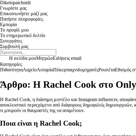
Dikeiopaichnidi
Γνωρίστε μας
Επικοινωνήστε μαζί μας
Πατήστε πληροφορίες
Εμπορία
Το προφίλ μου
Το ενημερωτικό δελτίο
Συνεργάτες
Συμβουλή μας
Η σελίδα μου
Μητρώο
Ειδήσεις email
Κατηγορίες
Πιθανότητα
Λαχείο
Λοταρία
Πόκερ
παιχνιδομηχανές
Ρουλέτα
Εθισμός στ
Άρθρο: Η Rachel Cook στο Onl
Η Rachel Cook, η διάσημη μοντέλο και Instagram influencer, αποφάσ
αποκλειστικό περιεχόμενο από διάφορους δημοφιλείς δημιουργοών, κ
τι μπορούν οι θαυμαστές της να αναμένουν.
Ποια είναι η Rachel Cook;