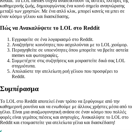
Reddit. Τα LOL memes συχνά αναδεικνύουν τις αστείες πλευρές της
καθημερινής ζωής, δημιουργώντας ένα κοινό σημείο αναγνώρισης
μεταξύ των χρηστών. Με ένα απλό κλικ, μπορεί κανείς να μπει σε
έναν κόσμο γέλιου και διασκέδασης.
Πώς να Ανακαλύψετε το LOL στο Reddit
Εγγραφείτε σε ένα λογαριασμό στο Reddit.
Αναζητήστε κοινότητες που ασχολούνται με το LOL χιούμορ.
Περιηγηθείτε σε υποενότητες όπου μπορείτε να βρείτε αστεία
memes και φωτογραφίες.
Συμμετέχετε στις συζητήσεις και μοιραστείτε δικά σας LOL
στιγμιότυπα.
Απολαύστε την ατελείωτη ροή γέλιου που προσφέρει το
Reddit.
Συμπέρασμα
Το LOL στο Reddit αποτελεί έναν τρόπο να ξεφύγουμε από την
καθημερινή ρουτίνα και να ενωθούμε με άλλους χρήστες μέσα από το
γέλιο. Είναι μια αναζωογονητική ανάσα σε έναν κόσμο που πολλές
φορές είναι γεμάτος πιέσεις και ανησυχίες. Ανακαλύψτε το LOL στο
Reddit και ετοιμαστείτε για ατελείωτα γέλια και διασκέδαση!