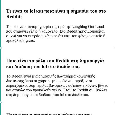
Τι είναι το lol και ποια είναι η σημασία του στο
Reddit;
Το lol είναι συντομογραφία της φράσης Laughing Out Loud
που σημαίνει γέλιο ή χαμόγελο. Στο Reddit χρησιμοποιείται
συχνά για να εκφράσει κάποιος ότι κάτι του φάνηκε αστείο ή
προκάλεσε γέλιο.
Ποιο είναι το ρόλο του Reddit στη δημιουργία
και διάδοση του lol στο διαδίκτυο;
Το Reddit είναι μια δημοφιλής πλατφόρμα κοινωνικής
δικτύωσης όπου οι χρήστες μπορούν να μοιράζονται
περιεχόμενο, συμπεριλαμβανομένων αστείων εικόνων, βίντεο
και ατακών που προκαλούν γέλιο. Έτσι, το Reddit συμβάλλει
στη δημιουργία και διάδοση του lol στο διαδίκτυο.
Ποια είναι η σημασία του γέλιου και του