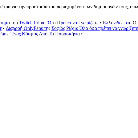
τρα για την προστασία του περιεχομένου των δημιουργών τους, όπως 
ημα του Twitch Prime: Ό,τι Πρέπει να Γνωρίζετε
•
Ελληνίδες στο O
r
•
Διαρροή OnlyFans της Σοφίας Ρίζου: Όλα όσα πρέπει να γνωρίζετε
lyFans: Ένας Κόσμος Από Τα Παρασκήνια
•