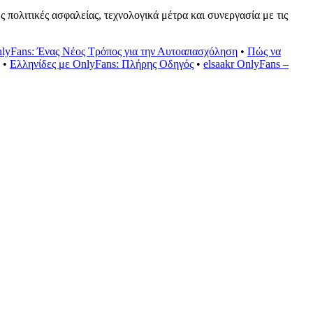
πολιτικές ασφαλείας, τεχνολογικά μέτρα και συνεργασία με τις
nlyFans: Ένας Νέος Τρόπος για την Αυτοαπασχόληση
•
Πώς να
•
Ελληνίδες με OnlyFans: Πλήρης Οδηγός
•
elsaakr OnlyFans –