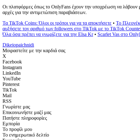
Οι πλατφόρμες όπως το OnlyFans έχουν την υποχρέωση να λάβουν μέ
αρχές για την αντιμετώπιση παραβιάσεων.
Τα TikTok Coins: Όλοι οι τρόποι για να τα αποκτήσετε
•
Το Πλεονέκτ
αυξήσετε τον αριθμό των followers στο TikTok με το TikTok Counte
Όλα όσα πρέπει να γνωρίζετε για την Elsa Kr
•
Scarlet Vas στο On
Dikeiopaichnidi
Μοιραστείτε με την καρδιά σας
X
Facebook
Instagram
LinkedIn
YouTube
Pinterest
TikTok
Mail
RSS
Γνωρίστε μας
Επικοινωνήστε μαζί μας
Πατήστε πληροφορίες
Εμπορία
Το προφίλ μου
Το ενημερωτικό δελτίο