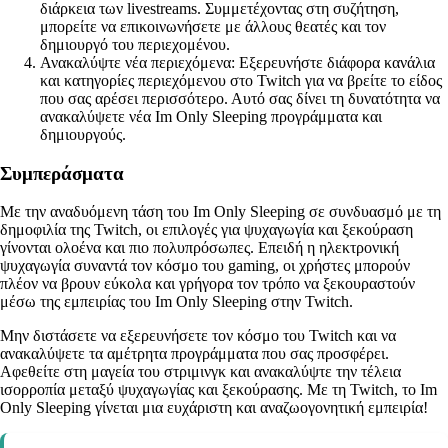
διάρκεια των livestreams. Συμμετέχοντας στη συζήτηση,
μπορείτε να επικοινωνήσετε με άλλους θεατές και τον
δημιουργό του περιεχομένου.
Ανακαλύψτε νέα περιεχόμενα: Εξερευνήστε διάφορα κανάλια
και κατηγορίες περιεχόμενου στο Twitch για να βρείτε το είδος
που σας αρέσει περισσότερο. Αυτό σας δίνει τη δυνατότητα να
ανακαλύψετε νέα Im Only Sleeping προγράμματα και
δημιουργούς.
Συμπεράσματα
Με την αναδυόμενη τάση του Im Only Sleeping σε συνδυασμό με τη
δημοφιλία της Twitch, οι επιλογές για ψυχαγωγία και ξεκούραση
γίνονται ολοένα και πιο πολυπρόσωπες. Επειδή η ηλεκτρονική
ψυχαγωγία συναντά τον κόσμο του gaming, οι χρήστες μπορούν
πλέον να βρουν εύκολα και γρήγορα τον τρόπο να ξεκουραστούν
μέσω της εμπειρίας του Im Only Sleeping στην Twitch.
Μην διστάσετε να εξερευνήσετε τον κόσμο του Twitch και να
ανακαλύψετε τα αμέτρητα προγράμματα που σας προσφέρει.
Αφεθείτε στη μαγεία του στριμινγκ και ανακαλύψτε την τέλεια
ισορροπία μεταξύ ψυχαγωγίας και ξεκούρασης. Με τη Twitch, το Im
Only Sleeping γίνεται μια ευχάριστη και αναζωογονητική εμπειρία!