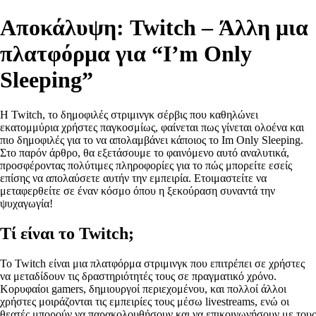
Αποκάλυψη: Twitch – Άλλη μια
πλατφόρμα για “I’m Only
Sleeping”
Η Twitch, το δημοφιλές στριμινγκ σέρβις που καθηλώνει
εκατομμύρια χρήστες παγκοσμίως, φαίνεται πως γίνεται ολοένα και
πιο δημοφιλές για το να απολαμβάνει κάποιος το Im Only Sleeping.
Στο παρόν άρθρο, θα εξετάσουμε το φαινόμενο αυτό αναλυτικά,
προσφέροντας πολύτιμες πληροφορίες για το πώς μπορείτε εσείς
επίσης να απολαύσετε αυτήν την εμπειρία. Ετοιμαστείτε να
μεταφερθείτε σε έναν κόσμο όπου η ξεκούραση συναντά την
ψυχαγωγία!
Τί είναι το Twitch;
To Twitch είναι μια πλατφόρμα στριμινγκ που επιτρέπει σε χρήστες
να μεταδίδουν τις δραστηριότητές τους σε πραγματικό χρόνο.
Κορυφαίοι gamers, δημιουργοί περιεχομένου, και πολλοί άλλοι
χρήστες μοιράζονται τις εμπειρίες τους μέσω livestreams, ενώ οι
θεατές μπορούν να παρακολουθήσουν και να επικοινωνήσουν με τους