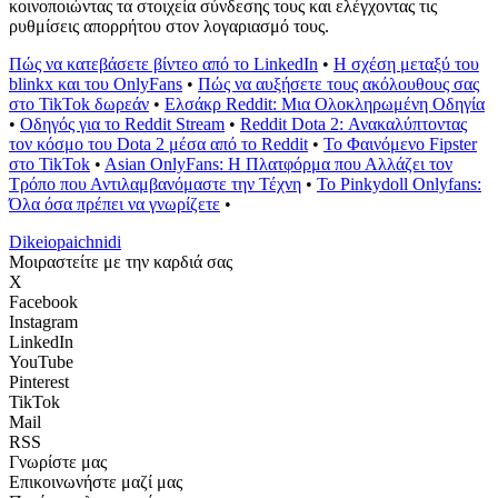
κοινοποιώντας τα στοιχεία σύνδεσης τους και ελέγχοντας τις
ρυθμίσεις απορρήτου στον λογαριασμό τους.
Πώς να κατεβάσετε βίντεο από το LinkedIn
•
Η σχέση μεταξύ του
blinkx και του OnlyFans
•
Πώς να αυξήσετε τους ακόλουθους σας
στο TikTok δωρεάν
•
Ελσάκρ Reddit: Μια Ολοκληρωμένη Οδηγία
•
Οδηγός για το Reddit Stream
•
Reddit Dota 2: Ανακαλύπτοντας
τον κόσμο του Dota 2 μέσα από το Reddit
•
Το Φαινόμενο Fipster
στο TikTok
•
Asian OnlyFans: Η Πλατφόρμα που Αλλάζει τον
Τρόπο που Αντιλαμβανόμαστε την Τέχνη
•
Το Pinkydoll Onlyfans:
Όλα όσα πρέπει να γνωρίζετε
•
Dikeiopaichnidi
Μοιραστείτε με την καρδιά σας
X
Facebook
Instagram
LinkedIn
YouTube
Pinterest
TikTok
Mail
RSS
Γνωρίστε μας
Επικοινωνήστε μαζί μας