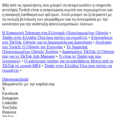
Μία από τις προκλήσεις που μπορεί να αντιμετωπίσει η υπηρεσία
αντιλήψη Twitch είναι η αναγνώριση σωστά του περιεχομένου και
η αποφυγή λανθασμένων φίλτρων. Αυτό μπορεί να ξεπεραστεί με
τη συνεχή βελτίωση των αλγορίθμων και τη συνεργασία με την
κοινότητα για την ανάπτυξη αποτελεσματικών λύσεων.
Η Εφαρμογή Telegram στα Ελληνικά: Ολοκληρωμένος Οδηγός
•
Tinder στην Ελλάδα: Όλα όσα πρέπει να γνωρίζετε
•
Επιχειρήσεις
στο TikTok: Οδηγός για τη Δημιουργία και Διαχείριση
•
Αντιληψη
του Twitch: Ο Οδηγός της Επιτυχίας
•
Το Snapchat:
Ολοκληρωμένος Οδηγός Χρήσης
•
Διαφημίσεις TikTok: Ο Οδηγός
σας για το TikTok Ads Manager
•
Τι είναι το Tinder και πώς
λειτουργεί;
•
Ο καλύτερος τρόπος για να κατεβάσετε βίντεο από το
TikTok σε μορφή MP4
•
Tinder στην Ελλάδα: Όλα όσα πρέπει να
γνωρίζετε
•
Dikeiopaichnidi
Μοιραστείτε με την καρδιά σας
X
Facebook
Instagram
LinkedIn
YouTube
Pinterest
TikTok