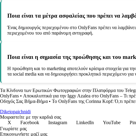
Ποια είναι τα μέτρα ασφαλείας που πρέπει να λαμβ
Ένας δημιουργός περιεχομένου στο OnlyFans πρέπει να λαμβάνε
περιεχομένου του από παράνομη αντιγραφή.
Ποια είναι η σημασία της προώθησης και του mark
Η προώθηση και το marketing αποτελούν κρίσιμα στοιχεία για τη
τα social media και να δημιουργήσει προκλητικό περιεχόμενο για
Τα Κίνδυνα των Ερωτικών Φωτογραφιών στην Πλατφόρμα του Teleg
OnlyFans
•
Αποκαλυπτικά για την Iggy Azalea στο OnlyFans – Τι πρέ
Οδηγός Σας Βήμα-Βήμα
•
Το OnlyFans της Corinna Kopf: Ό,τι πρέπε
Dikeiopaichnidi
Μοιραστείτε με την καρδιά σας
X
Facebook
Instagram
LinkedIn
YouTube
Pin
Γνωρίστε μας
Επικοινωνήστε μαζί μας