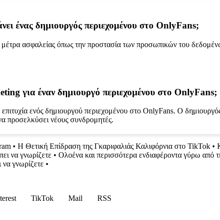
άνει ένας δημιουργός περιεχομένου στο OnlyFans;
ι μέτρα ασφαλείας όπως την προστασία των προσωπικών του δεδομέν
eting για έναν δημιουργό περιεχομένου στο OnlyFans;
ν επιτυχία ενός δημιουργού περιεχομένου στο OnlyFans. Ο δημιουργό
 να προσελκύσει νέους συνδρομητές.
ram
•
Η Θετική Επίδραση της Γκαριφαλιάς Καλιφόρνια στο TikTok
•
πει να γνωρίζετε
•
Ολοένα και περισσότερα ενδιαφέροντα γύρω από τ
ι να γνωρίζετε
•
terest
TikTok
Mail
RSS