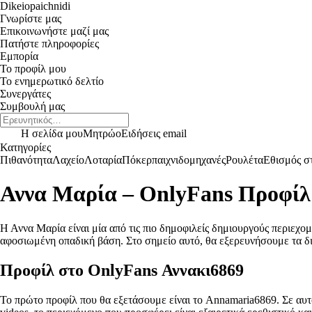
Dikeiopaichnidi
Γνωρίστε μας
Επικοινωνήστε μαζί μας
Πατήστε πληροφορίες
Εμπορία
Το προφίλ μου
Το ενημερωτικό δελτίο
Συνεργάτες
Συμβουλή μας
Η σελίδα μου
Μητρώο
Ειδήσεις email
Κατηγορίες
Πιθανότητα
Λαχείο
Λοταρία
Πόκερ
παιχνιδομηχανές
Ρουλέτα
Εθισμός στ
Αννα Μαρία – OnlyFans Προφίλ
Η Αννα Μαρία είναι μία από τις πιο δημοφιλείς δημιουργούς περιεχο
αφοσιωμένη οπαδική βάση. Στο σημείο αυτό, θα εξερευνήσουμε τα δ
Προφίλ στο OnlyFans Αννακι6869
Το πρώτο προφίλ που θα εξετάσουμε είναι το Annamaria6869. Σε αυτ