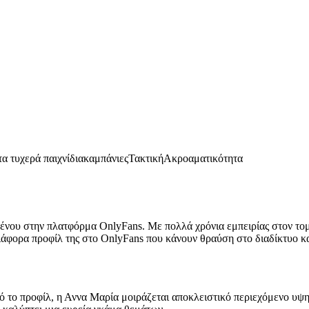
α τυχερά παιχνίδια
καμπάνιες
Τακτική
Ακροαματικότητα
μένου στην πλατφόρμα OnlyFans. Με πολλά χρόνια εμπειρίας στον τομέ
ιάφορα προφίλ της στο OnlyFans που κάνουν θραύση στο διαδίκτυο κ
ό το προφίλ, η Αννα Μαρία μοιράζεται αποκλειστικό περιεχόμενο υψη