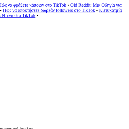
Πώς να φράξετε κάποιον στο TikTok
•
Old Reddit: Μια Οδηγία για
•
Πώς να αποκτήσετε δωρεάν followers στο TikTok
•
Κιττυκατμία
 Ντένα στο TikTok
•
ικονομικό όφελος.