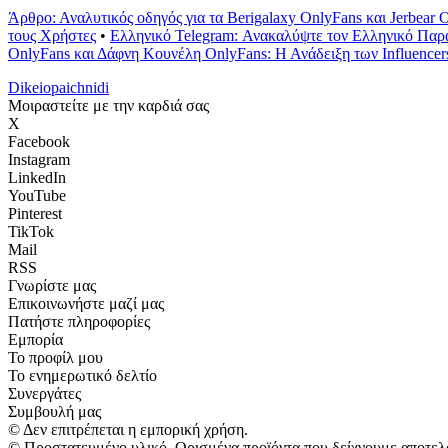
Άρθρο: Αναλυτικός οδηγός για τα Berigalaxy OnlyFans και Jerbear 
τους Χρήστες
•
Ελληνικό Telegram: Ανακαλύψτε τον Ελληνικό Παρ
OnlyFans και Δάφνη Κουνέλη OnlyFans: Η Ανάδειξη των Influence
Dikeiopaichnidi
Μοιραστείτε με την καρδιά σας
X
Facebook
Instagram
LinkedIn
YouTube
Pinterest
TikTok
Mail
RSS
Γνωρίστε μας
Επικοινωνήστε μαζί μας
Πατήστε πληροφορίες
Εμπορία
Το προφίλ μου
Το ενημερωτικό δελτίο
Συνεργάτες
Συμβουλή μας
© Δεν επιτρέπεται η εμπορική χρήση.
© Προστατευμένο υλικό. Ορισμένα προϊόντα που δείχνουμε αποτελ