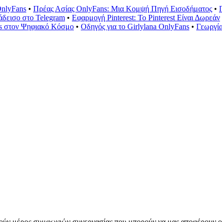
OnlyFans
•
Πρέας Ασίας OnlyFans: Μια Κομψή Πηγή Εισοδήματος
•
άδεισο στο Telegram
•
Εφαρμογή Pinterest: Το Pinterest Είναι Δωρεάν
rs στον Ψηφιακό Κόσμο
•
Οδηγός για το Girlylana OnlyFans
•
Γεωργία
ούν μέρος συμφωνιών συνεργασίας που μπορούν να μας αποφέρουν ο