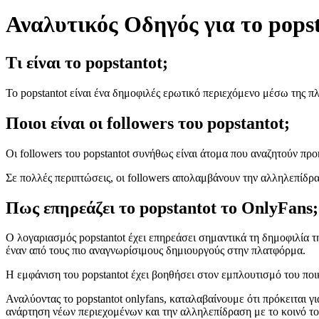
Αναλυτικός Οδηγός για το popst
Τι είναι το popstantot;
Το popstantot είναι ένα δημοφιλές ερωτικό περιεχόμενο μέσω της π
Ποιοι είναι οι followers του popstantot;
Οι followers του popstantot συνήθως είναι άτομα που αναζητούν π
Σε πολλές περιπτώσεις, οι followers απολαμβάνουν την αλληλεπίδρ
Πως επηρεάζει το popstantot το OnlyFans;
Ο λογαριασμός popstantot έχει επηρεάσει σημαντικά τη δημοφιλία τ
έναν από τους πιο αναγνωρίσιμους δημιουργούς στην πλατφόρμα.
Η εμφάνιση του popstantot έχει βοηθήσει στον εμπλουτισμό του ποι
Αναλύοντας το popstantot onlyfans, καταλαβαίνουμε ότι πρόκειται
ανάρτηση νέων περιεχομένων και την αλληλεπίδραση με το κοινό του,