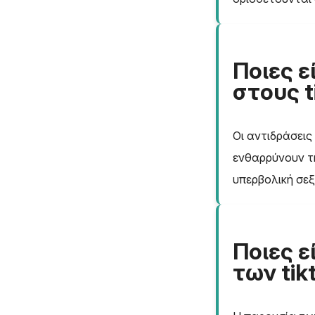
Ποιες ε
στους t
Οι αντιδράσεις
ενθαρρύνουν τ
υπερβολική σε
Ποιες ε
των tik