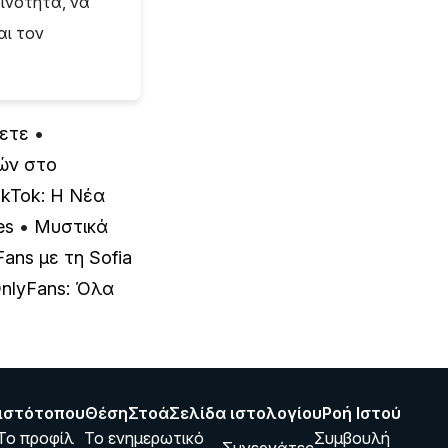
οινότητα, να
αι τον
ζετε
•
ών στο
ikTok: Η Νέα
es
•
Μυστικά
ans με τη Sofia
nlyFans: Όλα
ιστότοπου
Θέση
Στοά
Σελίδα ιστολογίου
Ροή Ιστού
Το προφίλ
Το ενημερωτικό
Συμβουλή