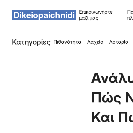
Επικοινωνήστε
Πα
Dikeiopaichnidi
μαζί μας
πλ
Κατηγορίες
Πιθανότητα
Λαχείο
Λοταρία
Ανάλυ
Πώς Ν
Και Π