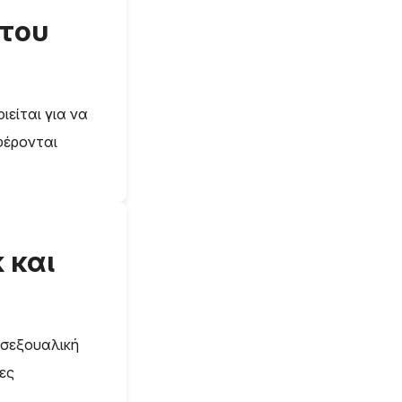
 του
ιείται για να
φέρονται
 και
 σεξουαλική
ες