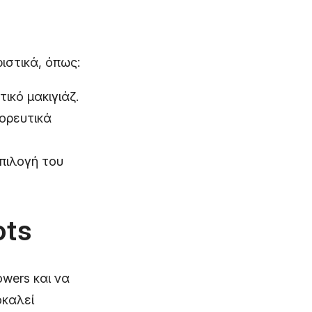
ιστικά, όπως:
ικό μακιγιάζ.
ορευτικά
πιλογή του
ots
owers και να
οκαλεί