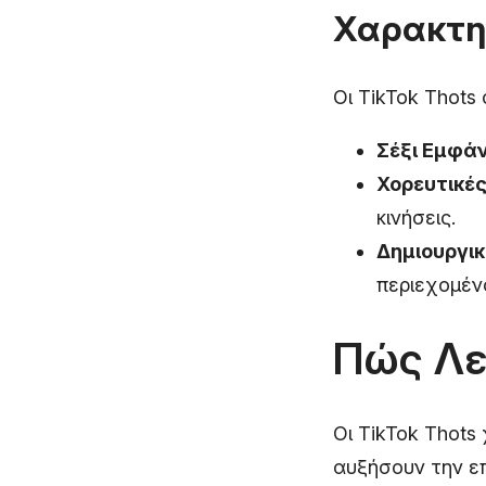
Χαρακτηρ
Οι TikTok Thots
Σέξι Εμφάν
Χορευτικές
κινήσεις.
Δημιουργι
περιεχομέν
Πώς Λε
Οι TikTok Thots
αυξήσουν την επ