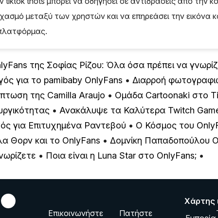
 tiktok thots μπορεί να οδηγήσει σε αντιδράσεις από την κ
ιχασμό μεταξύ των χρηστών και να επηρεάσει την εικόνα κ
 πλατφόρμας.
lyFans της Σοφίας Ρίζου: Όλα όσα πρέπει να γνωρί
ός για το pamibaby OnlyFans
•
Διαρροή φωτογραφι
ίπτωση της Camilla Araujo
•
Ομάδα Cartoonaki στο T
υργικότητας
•
Ανακάλυψε τα Καλύτερα Twitch Gam
γός για Επιτυχημένα Ραντεβού
•
Ο Κόσμος του OnlyF
α Θορν και το OnlyFans
•
Δομνίκη Παπαδοπούλου O
νωρίζετε
•
Ποια είναι η Luna Star στο OnlyFans;
•
Χάρτης 
Επικοινωνήστε
Πατήστε