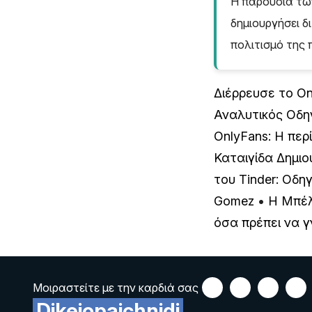
Η παρουσία των
δημιουργήσει δ
πολιτισμό της
Διέρρευσε το On
Αναλυτικός Οδηγ
OnlyFans: Η περ
Καταιγίδα Δημιο
του Tinder: Οδη
Gomez
•
Η Μπέλ
όσα πρέπει να γ
Μοιραστείτε με την καρδιά σας
Dikeiopaichnidi