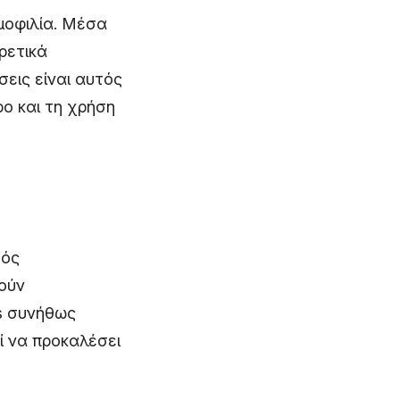
ημοφιλία. Μέσα
ρετικά
εις είναι αυτός
ρο και τη χρήση
τός
γούν
ts συνήθως
ί να προκαλέσει