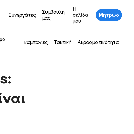
Η
Συμβουλή
Συνεργάτες
σελίδα
Μητρώο
μας
μου
ερά
καμπάνιες
Τακτική
Ακροαματικότητα
s:
ίναι