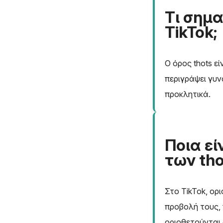
Τι σημα
TikTok;
Ο όρος thots εί
περιγράψει γυν
προκλητικά.
Ποια εί
των tho
Στο TikTok, ορ
προβολή τους, 
οριοθετούνται 