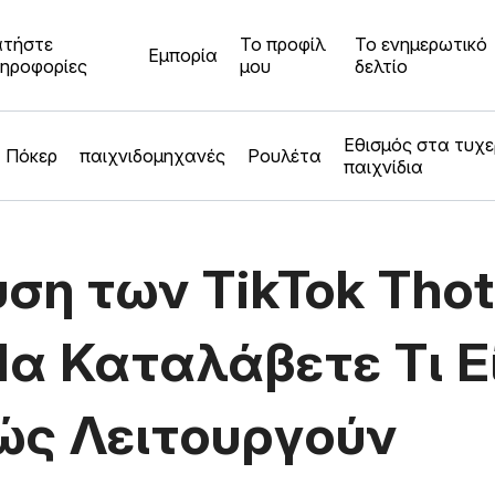
τήστε
Το προφίλ
Το ενημερωτικό
Εμπορία
ηροφορίες
μου
δελτίο
Εθισμός στα τυχ
Πόκερ
παιχνιδομηχανές
Ρουλέτα
παιχνίδια
ση των TikTok Thot
α Καταλάβετε Τι Ε
ώς Λειτουργούν