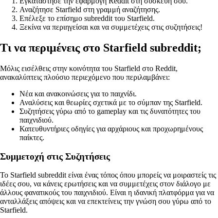
Εγκατάστησε την εφαρμογή Reddit στη συσκευή σου.
Αναζήτησε Starfield στη γραμμή αναζήτησης.
Επέλεξε το επίσημο subreddit του Starfield.
Ξεκίνα να περιηγείσαι και να συμμετέχεις στις συζητήσεις!
Τι να περιμένεις στο Starfield subreddit;
Μόλις εισέλθεις στην κοινότητα του Starfield στο Reddit,
ανακαλύπτεις πλούσιο περιεχόμενο που περιλαμβάνει:
Νέα και ανακοινώσεις για το παιχνίδι.
Αναλύσεις και θεωρίες σχετικά με το σύμπαν της Starfield.
Συζητήσεις γύρω από το gameplay και τις δυνατότητες του
παιχνιδιού.
Κατευθυντήριες οδηγίες για αρχάριους και προχωρημένους
παίκτες.
Συμμετοχή στις Συζητήσεις
Το Starfield subreddit είναι ένας τόπος όπου μπορείς να μοιραστείς τις
ιδέες σου, να κάνεις ερωτήσεις και να συμμετέχεις στον διάλογο με
άλλους φανατικούς του παιχνιδιού. Είναι η ιδανική πλατφόρμα για να
ανταλλάξεις απόψεις και να επεκτείνεις την γνώση σου γύρω από το
Starfield.